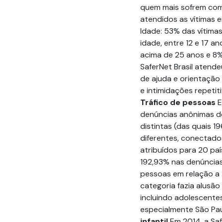
quem mais sofrem com
atendidos as vítimas e
Idade: 53% das vítima
idade, entre 12 e 17 a
acima de 25 anos e 8
SaferNet Brasil atend
de ajuda e orientação
e intimidações repetit
Tráfico de pessoas
E
denúncias anônimas de
distintas (das quais 
diferentes, conectados
atribuídos para 20 pa
192,93% nas denúncias
pessoas em relação a 
categoria fazia alusã
incluindo adolescente
especialmente São Paul
infantil
Em 2014, a Saf