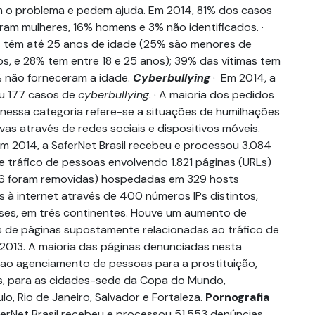
 o problema e pedem ajuda. Em 2014, 81% dos casos
ram mulheres, 16% homens e 3% não identificados. ·
s têm até 25 anos de idade (25% são menores de
nos, e 28% tem entre 18 e 25 anos); 39% das vítimas tem
% não forneceram a idade.
Cyberbullying
· Em 2014, a
eu 177 casos de
cyberbullying
. · A maioria dos pedidos
 nessa categoria refere-se a situações de humilhações
ivas através de redes sociais e dispositivos móveis.
m 2014, a SaferNet Brasil recebeu e processou 3.084
 tráfico de pessoas envolvendo 1.821 páginas (URLs)
196 foram removidas) hospedadas em 329 hosts
 à internet através de 400 números IPs distintos,
íses, em três continentes. Houve um aumento de
 de páginas supostamente relacionadas ao tráfico de
2013. A maioria das páginas denunciadas nesta
o ao agenciamento de pessoas para a prostituição,
s, para as cidades-sede da Copa do Mundo,
o, Rio de Janeiro, Salvador e Fortaleza.
Pornografia
erNet Brasil recebeu e processou 51.553 denúncias