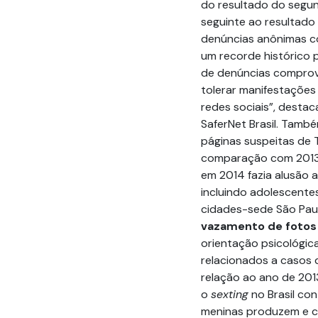
do resultado do segun
seguinte ao resultado 
denúncias anônimas co
um recorde histórico 
de denúncias comprovam
tolerar manifestações
redes sociais”, destac
SaferNet Brasil. Tamb
páginas suspeitas de
comparação com 2013.
em 2014 fazia alusão 
incluindo adolescente
cidades-sede São Paulo
vazamento de fotos
orientação psicológica
relacionados a casos
relação ao ano de 201
o
sexting
no Brasil co
meninas produzem e c