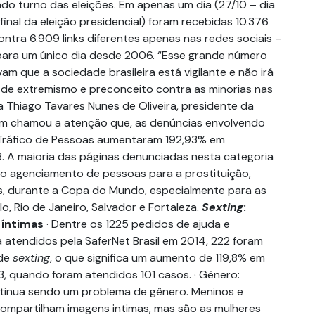
do turno das eleições. Em apenas um dia (27/10 – dia
final da eleição presidencial) foram recebidas 10.376
ntra 6.909 links diferentes apenas nas redes sociais –
para um único dia desde 2006. “Esse grande número
 que a sociedade brasileira está vigilante e não irá
 de extremismo e preconceito contra as minorias nas
a Thiago Tavares Nunes de Oliveira, presidente da
ém chamou a atenção que, as denúncias envolvendo
 Tráfico de Pessoas aumentaram 192,93% em
 A maioria das páginas denunciadas nesta categoria
ao agenciamento de pessoas para a prostituição,
s, durante a Copa do Mundo, especialmente para as
, Rio de Janeiro, Salvador e Fortaleza.
Sexting
:
 íntimas
· Dentre os 1225 pedidos de ajuda e
 atendidos pela SaferNet Brasil em 2014, 222 foram
 de
sexting
, o que significa um aumento de 119,8% em
3, quando foram atendidos 101 casos. · Gênero:
ntinua sendo um problema de gênero. Meninos e
ompartilham imagens intimas, mas são as mulheres