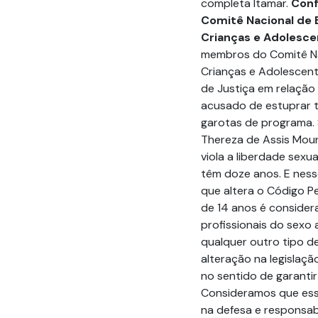
completa Itamar.
Conf
Comitê Nacional de 
Crianças e Adolescen
membros do Comitê Nac
Crianças e Adolescent
de Justiça em relaçã
acusado de estuprar t
garotas de programa. 
Thereza de Assis Mour
viola a liberdade sexua
têm doze anos. E ness
que altera o Código Pe
de 14 anos é consider
profissionais do sexo
qualquer outro tipo d
alteração na legislaç
no sentido de garantir
Consideramos que essa 
na defesa e responsabi