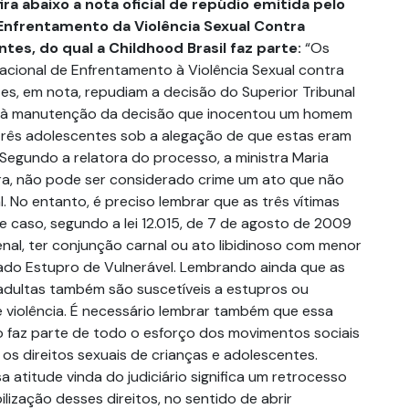
ira abaixo a nota oficial de repúdio emitida pelo
Enfrentamento da Violência Sexual Contra
tes, do qual a Childhood Brasil faz parte:
“Os
ional de Enfrentamento à Violência Sexual contra
es, em nota, repudiam a decisão do Superior Tribunal
o à manutenção da decisão que inocentou um homem
rês adolescentes sob a alegação de que estas eram
Segundo a relatora do processo, a ministra Maria
a, não pode ser considerado crime um ato que não
l. No entanto, é preciso lembrar que as três vítimas
e caso, segundo a lei 12.015, de 7 de agosto de 2009
nal, ter conjunção carnal ou ato libidinoso com menor
ado Estupro de Vulnerável. Lembrando ainda que as
 adultas também são suscetíveis a estupros ou
e violência. É necessário lembrar também que essa
ão faz parte de todo o esforço dos movimentos sociais
 os direitos sexuais de crianças e adolescentes.
atitude vinda do judiciário significa um retrocesso
lização desses direitos, no sentido de abrir