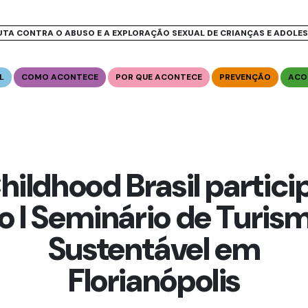
UTA CONTRA O ABUSO E A EXPLORAÇÃO SEXUAL DE CRIANÇAS E ADOLE
L
COMO ACONTECE
POR QUE ACONTECE
PREVENÇÃO
ACO
hildhood Brasil partici
o I Seminário de Turis
Sustentável em
Florianópolis