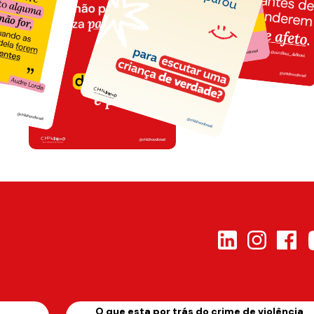
s
O que esta por trás do crime de violência