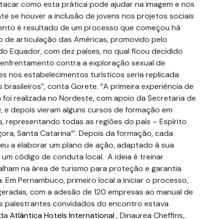
estacar como esta prática pode ajudar na imagem e nos
te se houver a inclusão de jovens nos projetos sociais
ento é resultado de um processo que começou há
o de articulação das Américas, promovido pelo
do Equador, com dez países, no qual ficou decidido
 enfrentamento contra a exploração sexual de
s nos estabelecimentos turísticos seria replicada
brasileiros”, conta Gorete. “A primeira experiência de
 foi realizada no Nordeste, com apoio da Secretaria de
 e depois vieram alguns cursos de formação em
, representando todas as regiões do país – Espírito
gora, Santa Catarina”’. Depois da formação, cada
u a elaborar um plano de ação, adaptado à sua
 um código de conduta local. A ideia é treinar
balham na área de turismo para proteção e garantia
a. Em Pernambuco, primeiro local a iniciar o processo,
 geradas, com a adesão de 120 empresas ao manual de
os palestrantes convidados do encontro estava
 da
Atlântica Hotels International
, Dinaurea Cheffins,.