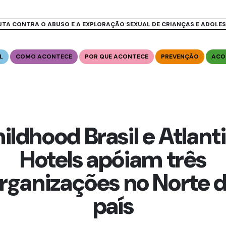
UTA CONTRA O ABUSO E A EXPLORAÇÃO SEXUAL DE CRIANÇAS E ADOLE
L
COMO ACONTECE
POR QUE ACONTECE
PREVENÇÃO
ACO
ildhood Brasil e Atlant
Hotels apóiam três
rganizações no Norte 
país