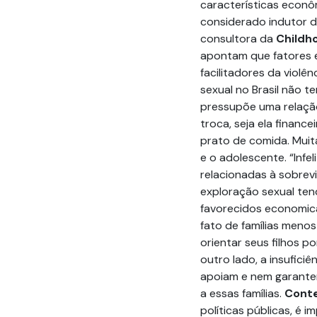
características econô
considerado indutor d
consultora da
Childh
apontam que fatores 
facilitadores da violê
sexual no Brasil não t
pressupõe uma relação
troca, seja ela financ
prato de comida. Muit
e o adolescente. “Infe
relacionadas à sobrev
exploração sexual te
favorecidos economic
fato de famílias men
orientar seus filhos p
outro lado, a insuficiê
apoiam e nem garante
a essas famílias.
Conte
políticas públicas, é 