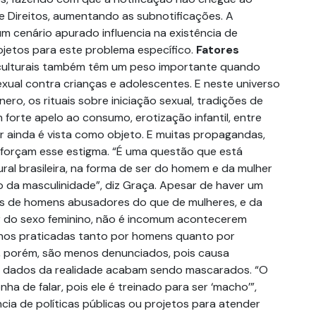
e Direitos, aumentando as subnotificações. A
um cenário apurado influencia na existência de
rojetos para este problema específico.
Fatores
culturais também têm um peso importante quando
exual contra crianças e adolescentes. E neste universo
ero, os rituais sobre iniciação sexual, tradições de
 forte apelo ao consumo, erotização infantil, entre
er ainda é vista como objeto. E muitas propagandas,
eforçam esse estigma. “É uma questão que está
tural brasileira, na forma de ser do homem e da mulher
cio da masculinidade”, diz Graça. Apesar de haver um
s de homens abusadores do que de mulheres, e da
er do sexo feminino, não é incomum acontecerem
inos praticadas tanto por homens quanto por
, porém, são menos denunciados, pois causa
s dados da realidade acabam sendo mascarados. “O
ha de falar, pois ele é treinado para ser ‘macho’”,
ncia de políticas públicas ou projetos para atender