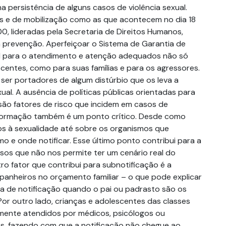
 persistência de alguns casos de violência sexual.
 e de mobilização como as que acontecem no dia 18
0, lideradas pela Secretaria de Direitos Humanos,
prevenção. Aperfeiçoar o Sistema de Garantia de
al para o atendimento e atenção adequados não só
centes, como para suas famílias e para os agressores.
er portadores de algum distúrbio que os leva a
xual. A ausência de políticas públicas orientadas para
ão fatores de risco que incidem em casos de
 informação também é um ponto crítico. Desde como
os à sexualidade até sobre os organismos que
 e onde notificar. Esse último ponto contribui para a
sos que não nos permite ter um cenário real do
ro fator que contribui para subnotificação é a
nheiros no orçamento familiar – o que pode explicar
ta de notificação quando o pai ou padrasto são os
Por outro lado, crianças e adolescentes das classes
lmente atendidos por médicos, psicólogos ou
res, fazendo com que a notificação não chegue ao