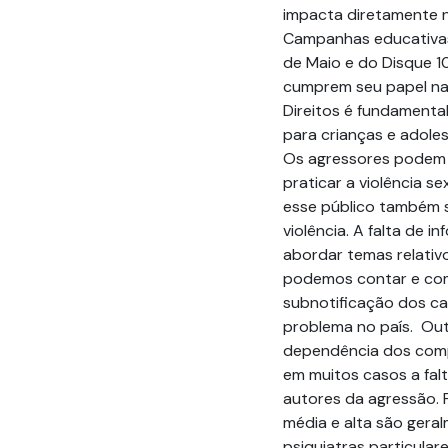
impacta diretamente na
Campanhas educativas
de Maio e do Disque 10
cumprem seu papel na 
Direitos é fundament
para crianças e adoles
Os agressores podem s
praticar a violência se
esse público também s
violência. A falta de
abordar temas relativ
podemos contar e como
subnotificação dos ca
problema no país. Out
dependência dos compa
em muitos casos a fal
autores da agressão. 
média e alta são gera
psiquiatras particula