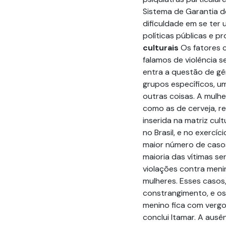
Sistema de Garantia d
dificuldade em se ter 
políticas públicas e p
culturais
Os fatores 
falamos de violência s
entra a questão de gên
grupos específicos, um
outras coisas. A mulh
como as de cerveja, r
inserida na matriz cul
no Brasil, e no exercí
maior número de caso
maioria das vítimas s
violações contra men
mulheres. Esses casos
constrangimento, e o
menino fica com vergon
conclui Itamar. A ausê