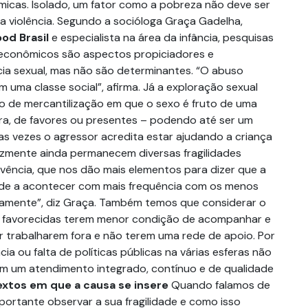
micas. Isolado, um fator como a pobreza não deve ser
a violência. Segundo a socióloga Graça Gadelha,
ood Brasil
e especialista na área da infância, pesquisas
econômicos são aspectos propiciadores e
ncia sexual, mas não são determinantes. “O abuso
em uma classe social”, afirma. Já a exploração sexual
 de mercantilização em que o sexo é fruto de uma
eira, de favores ou presentes – podendo até ser um
as vezes o agressor acredita estar ajudando a criança
lizmente ainda permanecem diversas fragilidades
ivência, que nos dão mais elementos para dizer que a
nde a acontecer com mais frequência com os menos
amente”, diz Graça. Também temos que considerar o
os favorecidas terem menor condição de acompanhar e
or trabalharem fora e não terem uma rede de apoio. Por
ncia ou falta de políticas públicas na várias esferas não
m um atendimento integrado, contínuo e de qualidade
xtos em que a causa se insere
Quando falamos de
importante observar a sua fragilidade e como isso