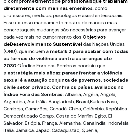
o
comprometimentode
profissionaisque trabalham
diretamente com meninas
emeninos
, como
professores, médicos, psicólogos e assistentessociais.​
Esse extenso mapeamento mostra de maneira mais
concretaquais mudanças são necessárias para avançar
cada vez mais no cumprimento dos
Objetivos
deDesenvolvimento Sustentável
das Nações Unidas
(ONU), que incluem a
meta16.2 para acabar com todas
as formas de violência contra as crianças até
2030
.O Índice Fora das Sombras concluiu que
a
estratégia mais eficaz paraenfrentar a violência
sexual é a atuação conjunta de governos, sociedade
civile setor privado.
Confira os países avaliados no
Índice Fora das Sombras:
Albânia, Argélia, Angola,
Argentina, Austrália, Bangladesh,
Brasil,
Burkina Faso,
Camboja, Camarões, Canadá, China, Colômbia, República
Democráticado Congo, Costa do Marfim, Egito, El
Salvador, Etiópia, França, Alemanha, Gana,Índia, Indonésia,
Itália, Jamaica, Japão, Cazaquistão, Quênia,