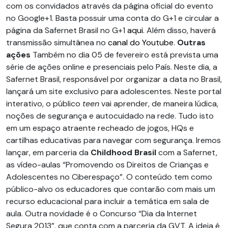
com os convidados através da página oficial do evento
no Google+1. Basta possuir uma conta do G+1 e circular a
página da Safernet Brasil no G+1
aqui
. Além disso, haverá
transmissão simultânea no
canal do Youtube
.
Outras
ações
Também no dia 05 de fevereiro está prevista uma
série de ações online e presenciais pelo País. Neste dia, a
Safernet Brasil, responsável por organizar a data no Brasil,
lançará um site exclusivo para adolescentes. Neste portal
interativo, o público
teen
vai aprender, de maneira lúdica,
noções de segurança e autocuidado na rede. Tudo isto
em um espaço atraente recheado de jogos, HQs e
cartilhas educativas para navegar com segurança. Iremos
lançar, em parceria da
Childhood Brasil
com a Safernet,
as vídeo-aulas “Promovendo os Direitos de Crianças e
Adolescentes no Ciberespaço”. O conteúdo tem como
público-alvo os educadores que contarão com mais um
recurso educacional para incluir a temática em sala de
aula. Outra novidade é o Concurso “Dia da Internet
Segura 2013”, que conta com a parceria da GVT. A ideia é