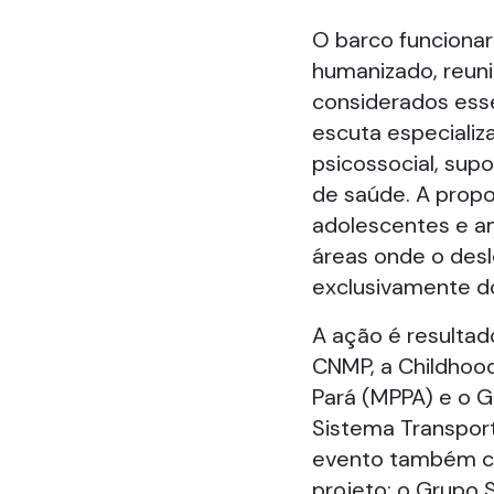
O barco funciona
humanizado, reun
considerados esse
escuta especializa
psicossocial, sup
de saúde. A propo
adolescentes e a
áreas onde o des
exclusivamente do
A ação é resulta
CNMP, a Childhood 
Pará (MPPA) e o G
Sistema Transport
evento também ce
projeto: o Grupo 