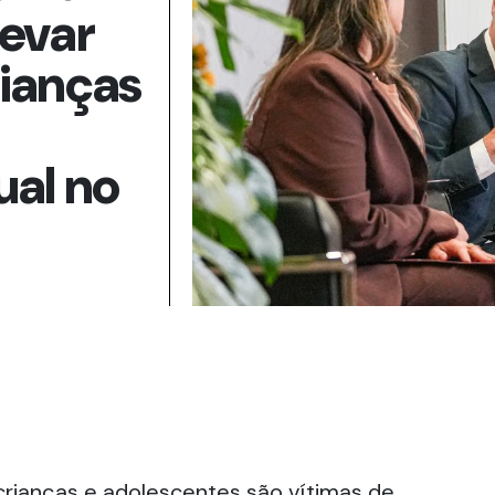
levar
rianças
ual no
 crianças e adolescentes são vítimas de