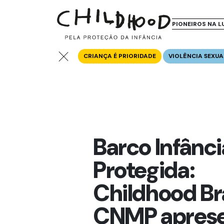
PIONEIROS NA L
CRIANÇA É PRIORIDADE
VIOLÊNCIA SEXUA
Barco Infânci
Protegida:
Childhood Bra
CNMP apres