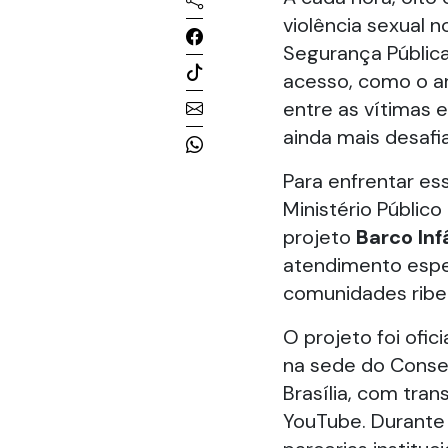
violência sexual n
Segurança Pública 
acesso, como o ar
entre as vítimas 
ainda mais desafi
Para enfrentar es
Ministério Públic
projeto
Barco Inf
atendimento espe
comunidades ribei
O projeto foi ofi
na sede do Consel
Brasília, com tra
YouTube. Durante