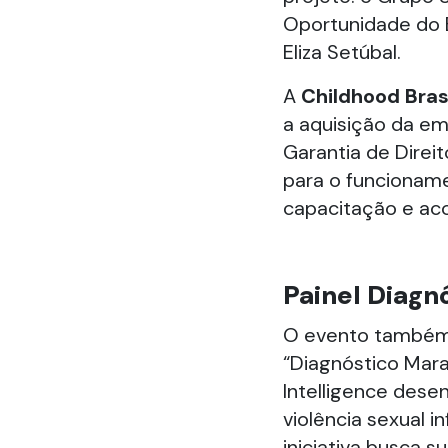
Oportunidade do B
Eliza Setúbal.
A
Childhood Bras
a aquisição da em
Garantia de Direi
para o funcionam
capacitação e ac
Painel Diagn
O evento também
“Diagnóstico Mara
Intelligence dese
violência sexual in
iniciativa busca s