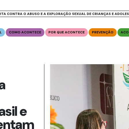
UTA CONTRA O ABUSO E A EXPLORAÇÃO SEXUAL DE CRIANÇAS E ADOLE
L
COMO ACONTECE
POR QUE ACONTECE
PREVENÇÃO
ACO
a
sil e
entam