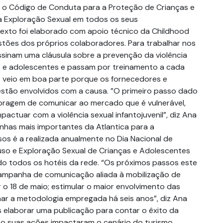
 o Código de Conduta para a Proteção de Crianças e
a Exploração Sexual em todos os seus
exto foi elaborado com apoio técnico da Childhood
gestões dos próprios colaboradores. Para trabalhar nos
ssinam uma cláusula sobre a prevenção da violência
s e adolescentes e passam por treinamento a cada
 veio em boa parte porque os fornecedores e
stão envolvidos com a causa. ”O primeiro passo dado
coragem de comunicar ao mercado que é vulnerável,
ctuar com a violência sexual infantojuvenil”, diz Ana
nhas mais importantes da Atlantica para a
os é a realizada anualmente no Dia Nacional de
so e Exploração Sexual de Crianças e Adolescentes
ndo todos os hotéis da rede. “Os próximos passos este
campanha de comunicação aliada à mobilização de
 o 18 de maio; estimular o maior envolvimento das
ar a metodologia empregada há seis anos”, diz Ana
 elaborar uma publicação para contar o êxito da
mo suas ações impactaram o cenário do turismo