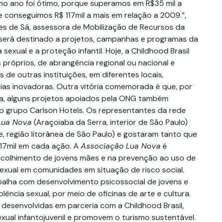
imo ano foi ótimo, porque superamos em R$35 mil a
e conseguimos R$ 117mil a mais em relação a 2009.”,
es de Sá, assessora de Mobilização de Recursos da
 será destinado a projetos, campanhas e programas da
sexual e a proteção infantil. Hoje, a Childhood Brasil
próprios, de abrangência regional ou nacional e
de outras instituições, em diferentes locais,
ias inovadoras. Outra vitória comemorada é que, por
ca, alguns projetos apoiados pela ONG também
 grupo Carlson Hotels. Os representantes da rede
Lua Nova
(Araçoiaba da Serra, interior de São Paulo)
, região litorânea de São Paulo) e gostaram tanto que
 17mil em cada ação. A
Associação
Lua Nova
é
 acolhimento de jovens mães e na prevenção ao uso de
exual em comunidades em situação de risco social.
alha com desenvolvimento psicossocial de jovens e
lência sexual, por meio de oficinas de arte e cultura.
 desenvolvidas em parceria com a Childhood Brasil,
exual infantojuvenil e promovem o turismo sustentável.