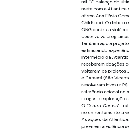
mil. “O balanço do últ
meta com a Atlantica 
afirma Ana Flávia Gom
Childhood. O dinheiro
ONG contra a violência 
desenvolve programas 
também apoia projetos 
estimulando experiênc
intermédio da Atlanti
receberam doações do
visitaram os projetos
e
Camará
(São Vicente
resolveram investir R$
referência acional no
drogas e exploração s
O
Centro Camará
trab
no enfrentamento à vio
As ações da Atlantica,
previnem a violência s