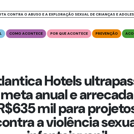
UTA CONTRA O ABUSO E A EXPLORAÇÃO SEXUAL DE CRIANÇAS E ADOLE
L
COMO ACONTECE
POR QUE ACONTECE
PREVENÇÃO
ACO
lantica Hotels ultrapa
meta anual e arrecada
R$635 mil para projeto
contra a violência sexua