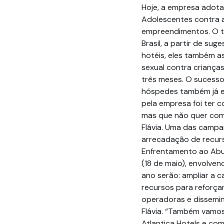
Hoje, a empresa adota
Adolescentes contra 
empreendimentos. O t
Brasil, a partir de su
hotéis, eles também a
sexual contra criança
três meses. O sucesso
hóspedes também já e
pela empresa foi ter 
mas que não quer compa
Flávia. Uma das campa
arrecadação de recurs
Enfrentamento ao Abu
(18 de maio), envolve
ano serão: ampliar a 
recursos para reforçar
operadoras e dissemin
Flávia. “Também vamos
Atlantica Hotels e co